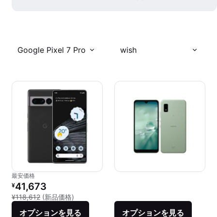
Google Pixel 7 Pro
wish
最安価格
リファービッシュ品の価格：
41,673
¥
新品との比較：¥118,612
¥118,612
(新品価格)
オプションを見る
オプションを見る