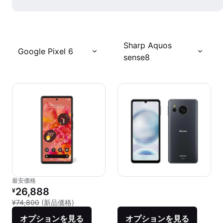
Sharp Aquos
Google Pixel 6
sense8
最安価格
リファービッシュ品の価格：
26,888
¥
新品との比較：¥74,800
¥74,800
(新品価格)
オプションを見る
オプションを見る