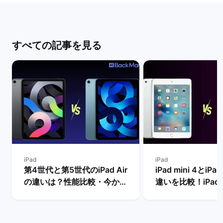
すべての記事を見る
iPad
iPad
第4世代と第5世代のiPad Air
iPad mini 4とiPad
の違いは？性能比較・今から
違いを比較！iPad m
買うべきモデルを解説！ | バ
世代は今からの購
ックマーケット
め？ | バックマー