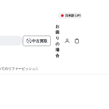
日本語 (JP)
お
困
り
中古買取
の
場
合
べてのリファービッシュ品
る