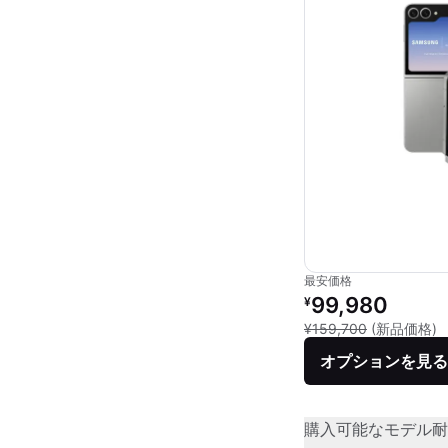
最安価格
リファービッシュ品の
99,980
¥
新
¥159,700
(新品価格)
オプションを見る
購入可能なモデル
耐