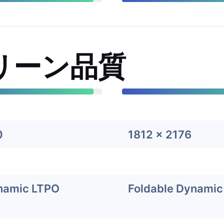
リーン品質
0
1812 x 2176
namic LTPO
Foldable Dynami