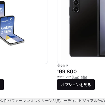
最安価格
価格：
リファービッシュ品の価格：
99,800
¥
品との比較：¥159,700
新品との比較：
¥321,212
(新品価格)
オプションを見る
久性
パフォーマンス
スクリーン品質
オーディオビジュアル
その