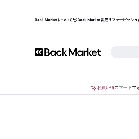
Back Marketについて
Back Market認定リファービッシュ
お買い得
スマートフ