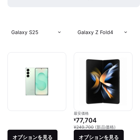
Galaxy S25
Galaxy Z Fold4
最安価格
リファービッシュ品の価格：
77,704
¥
新品との比較：
¥249,700
(新品価格)
オプションを見る
オプションを見る