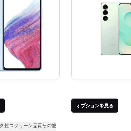
価格：
品との比較：¥104,592
オプションを見る
久性
スクリーン品質
その他