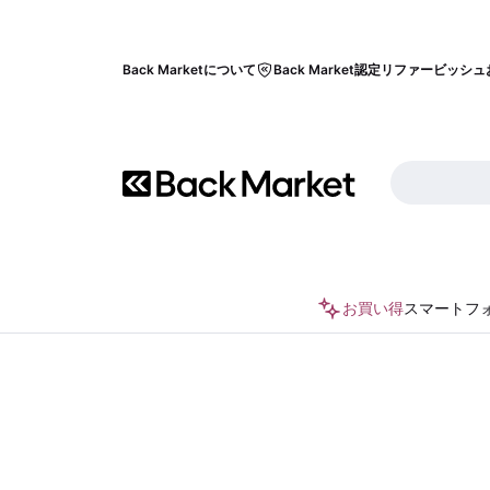
Back Marketについて
Back Market認定リファービッシュ
お買い得
スマートフ