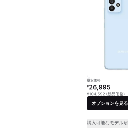
最安価格
リファービッシュ品の
26,995
¥
新
¥104,592
(新品価格)
オプションを見る
購入可能なモデル
耐