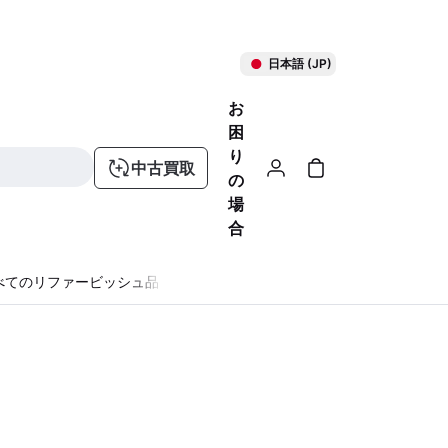
日本語 (JP)
お
困
り
中古買取
の
場
合
べてのリファービッシュ品
る