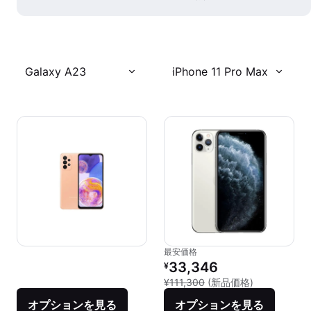
Galaxy A23
iPhone 11 Pro Max
最安価格
リファービッシュ品の価格：
33,346
¥
新品との比較：¥
¥111,300
(新品価格)
オプションを見る
オプションを見る