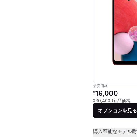
最安価格
リファービッシュ品の
19,000
¥
新
¥30,400
(新品価格)
オプションを見る
購入可能なモデル
耐