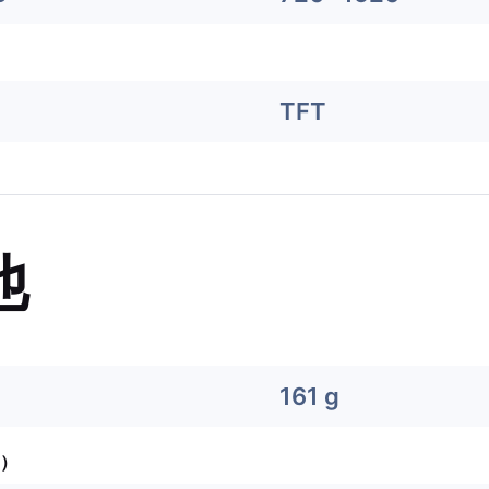
TFT
他
161 g
）