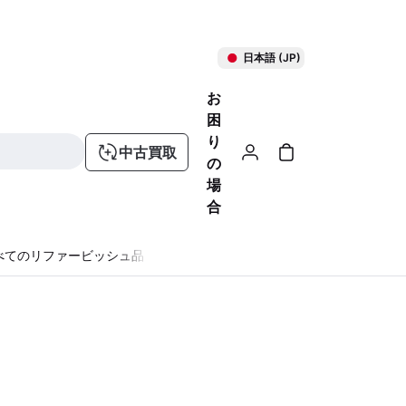
日本語 (JP)
お
困
り
中古買取
の
場
合
べてのリファービッシュ品
る