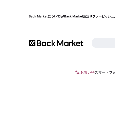
Back Marketについて
Back Market認定リファービッシュ
お買い得
スマートフ