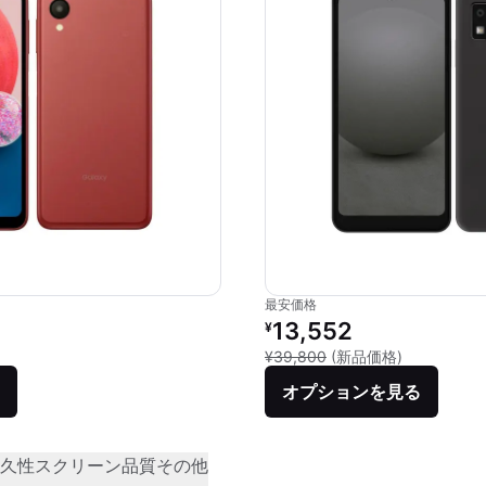
最安価格
価格：
リファービッシュ品の価格：
13,552
¥
品との比較：¥30,400
新品との比較：
¥39,800
(新品価格)
オプションを見る
久性
スクリーン品質
その他