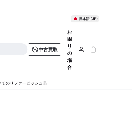
日本語 (JP)
お
困
り
中古買取
の
場
合
べてのリファービッシュ品
る