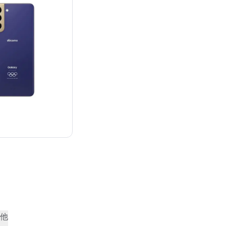
：¥158,400
他