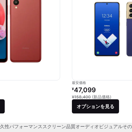
最安価格
価格：
リファービッシュ品の価格：
47,099
¥
品との比較：¥30,400
新品との比較
¥158,400
(新品価格)
オプションを見る
久性
パフォーマンス
スクリーン品質
オーディオビジュアル
その