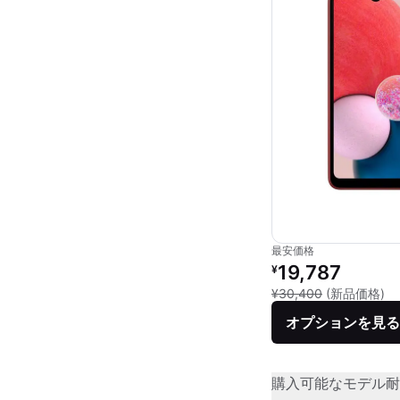
最安価格
リファービッシュ品の
19,787
¥
新
¥30,400
(新品価格)
オプションを見る
購入可能なモデル
耐