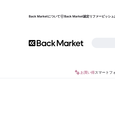
Back Marketについて
Back Market認定リファービッシュ
お買い得
スマートフ