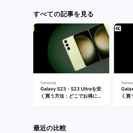
すべての記事を見る
Samsung
Samsu
Galaxy S23・S23 Ultraを安
Gala
く買う方法：どこでお得に購
く買
入できる？ | バックマーケッ
や値
ト
クマ
最近の比較