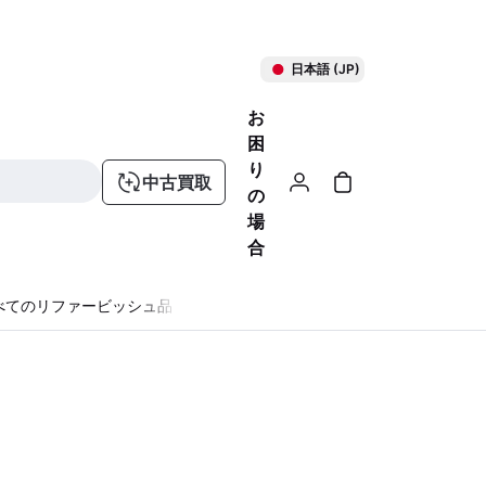
日本語 (JP)
お
困
り
中古買取
の
場
合
べてのリファービッシュ品
る