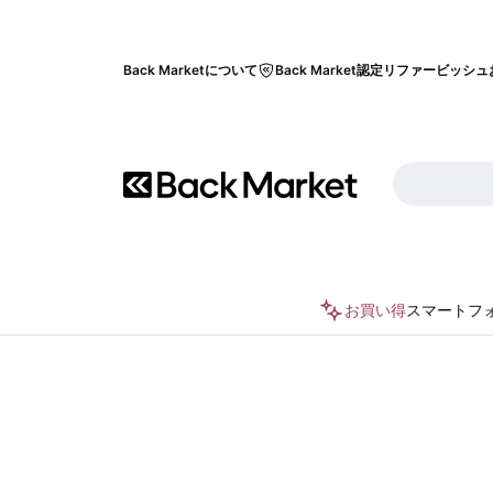
Back Marketについて
Back Market認定リファービッシュ
お買い得
スマートフ