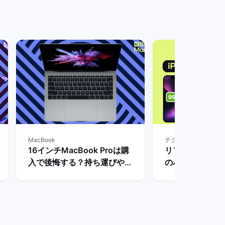
MacBook
テクノロジーコンテン
16インチMacBook Proは購
リファービッシュ品
入で後悔する？持ち運びや大
のバッテリー持
きさ・スペックなど一通りレ
ー：最大容量に
ビュー！ | バックマーケット
間はどれだけ異な
ックマーケット