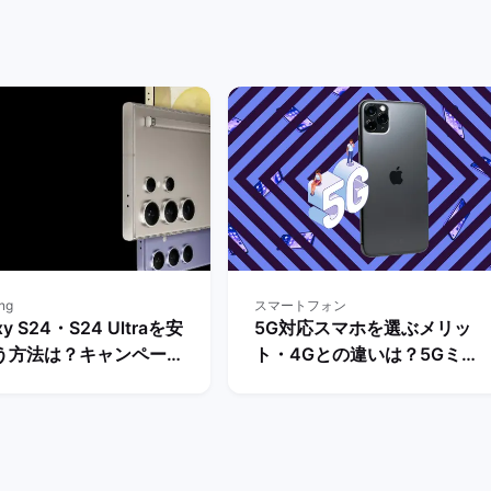
ng
スマートフォン
xy S24・S24 Ultraを安
5G対応スマホを選ぶメリッ
う方法は？キャンペーン
ト・4Gとの違いは？5Gミリ
下げ情報を比較！ | バッ
波対応のスマホ機種も解説！
ーケット
| バックマーケット