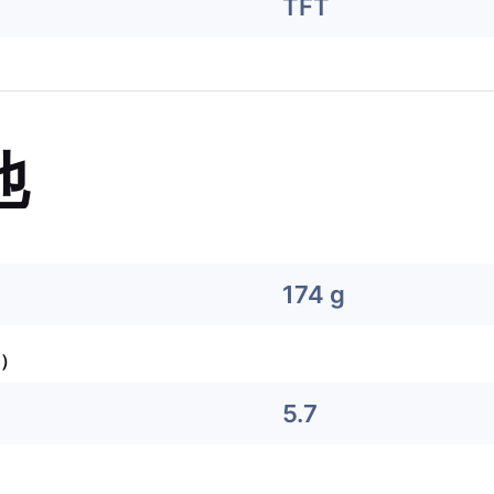
TFT
他
174 g
）
5.7