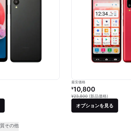
最安価格
リファービッシュ品の価格：
10,800
¥
新品との比較：
¥23,800
(新品価格)
オプションを見る
質
その他