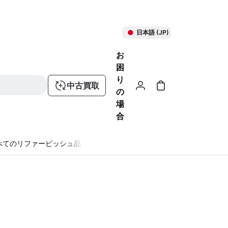
日本語 (JP)
お
困
り
中古買取
の
場
合
べてのリファービッシュ品
る