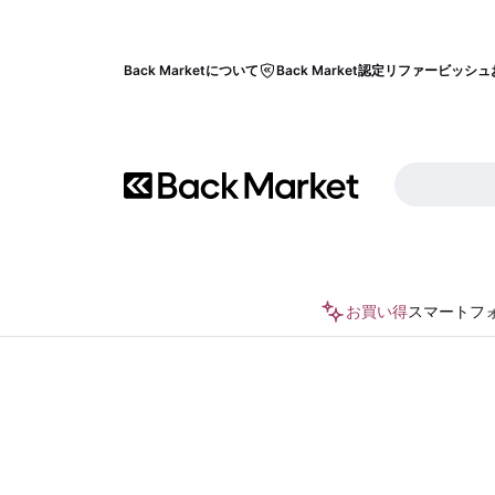
Back Marketについて
Back Market認定リファービッシュ
お買い得
スマートフ