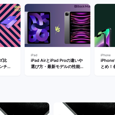
iPad
iPhone
イズ比
iPad AirとiPad Proの違いや
iPho
インチの
選び方・最新モデルの性能を
とめ！
方を解
比較【買うならどっちがい
やおす
ット
い？】 | バックマーケット
| バッ