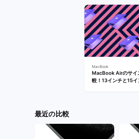
MacBook
MacBook Airのサ
較！13インチと15
大きさの違いや選び
説！ | バックマーケ
最近の比較