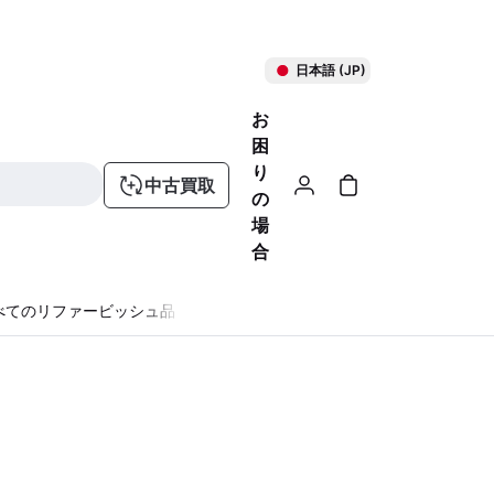
日本語 (JP)
お
困
り
中古買取
の
場
合
べてのリファービッシュ品
る