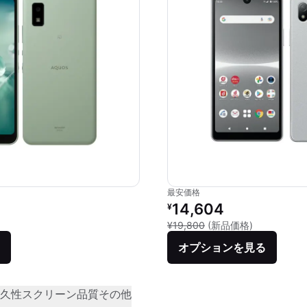
最安価格
リファービッシュ品の価格：
14,604
¥
新品との比較：
¥19,800
(新品価格)
オプションを見る
久性
スクリーン品質
その他