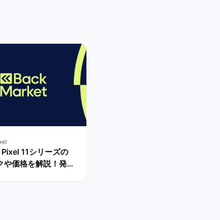
xel
e Pixel 11シリーズの
クや価格を解説！発売
べき？ | バックマー