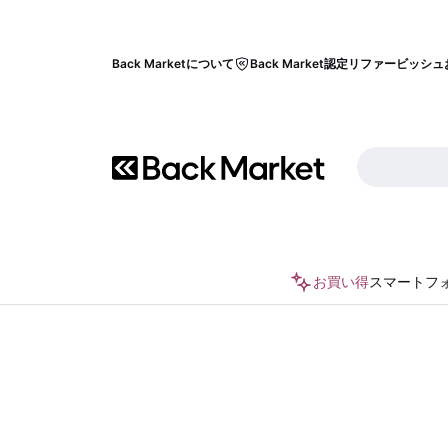
Back Marketについて
Back Market認定リファービッシュ
お買い得
スマートフ