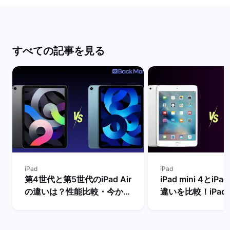
すべての記事を見る
iPad
iPad
第4世代と第5世代のiPad Air
iPad mini 4とiPad
の違いは？性能比較・今から
違いを比較！iPad m
買うべきモデルを解説！ | バ
世代は今からの購
ックマーケット
め？ | バックマー