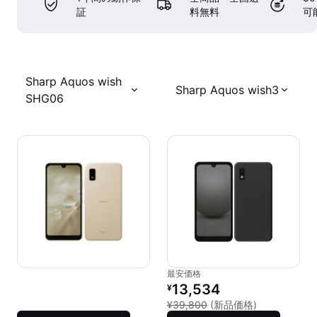
証
料無料
可
Sharp Aquos wish
Sharp Aquos wish3
SHG06
最安価格
リファービッシュ品の価格：
13,534
¥
新品との比較：
¥39,800
(新品価格)