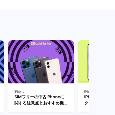
iPhone
iPhone
SIMフリーの中古iPhoneに
iPhone18の
関する注意点とおすすめ機
クレビューなど
種・購入方法を解説！ | バッ
とめ【リリース