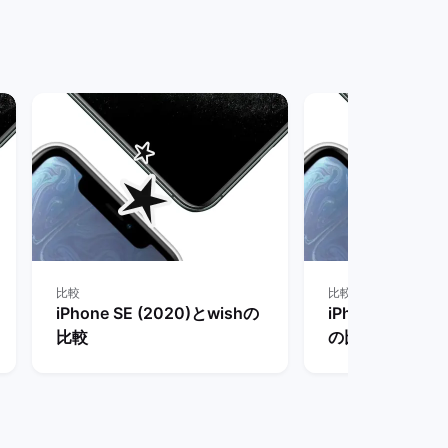
クマーケット
き？】 | バッ
比較
比較
iPhone SE (2020)とwishの
iPhone 13とOpp
比較
の比較