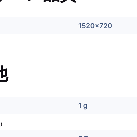
1520x720
他
1 g
）