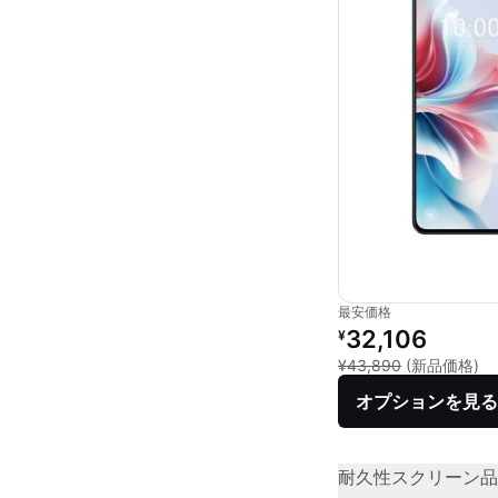
最安価格
リファービッシュ品の
32,106
¥
新
¥43,890
(新品価格)
オプションを見る
耐久性
スクリーン品