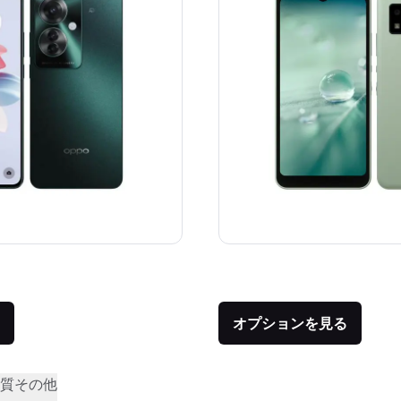
価格：
品との比較：¥43,890
オプションを見る
質
その他