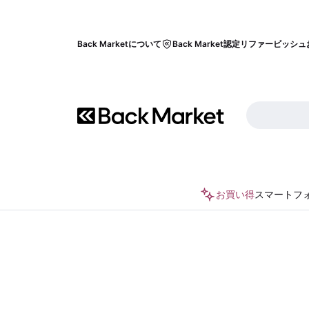
Back Marketについて
Back Market認定リファービッシュ
お買い得
スマートフ