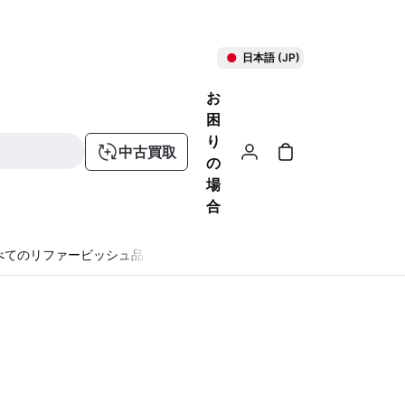
日本語 (JP)
お
困
り
中古買取
の
場
合
べてのリファービッシュ品
る