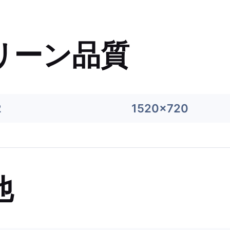
リーン品質
2
1520x720
他