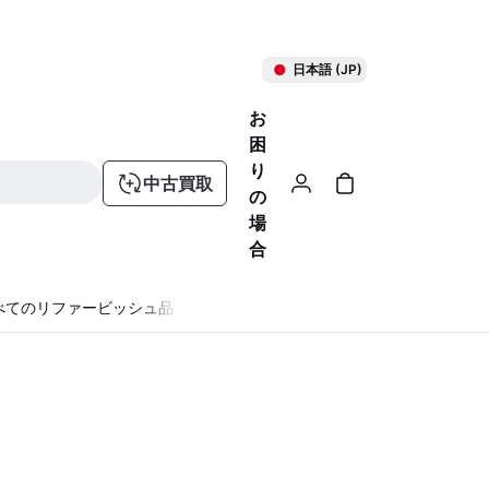
日本語 (JP)
お
困
り
中古買取
の
場
合
べてのリファービッシュ品
る