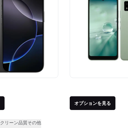
価格：
品との比較：¥159,800
オプションを見る
クリーン品質
その他