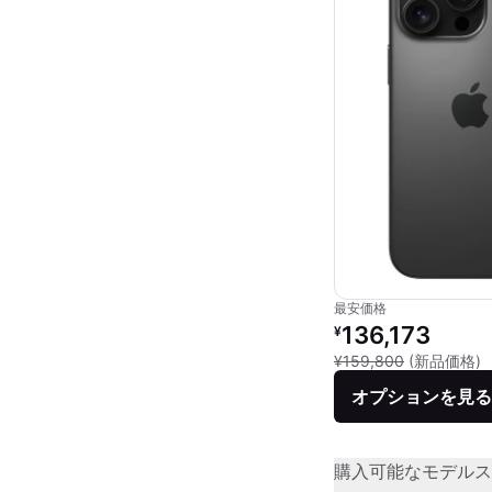
最安価格
リファービッシュ品の
136,173
¥
新
¥159,800
(新品価格)
オプションを見る
購入可能なモデル
ス