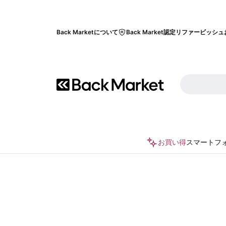
Back Marketについて
Back Market認定リファービッシュ
お買い得
スマートフ