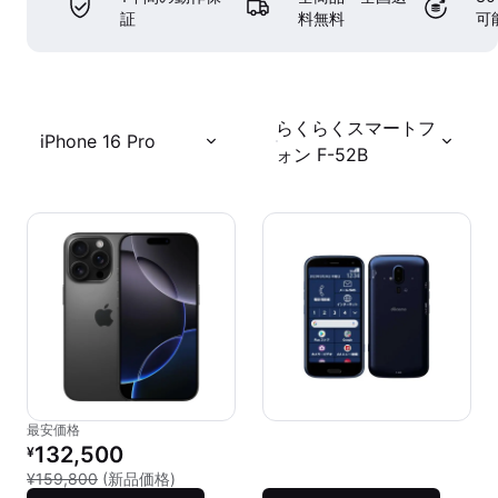
証
料無料
可
らくらくスマートフ
iPhone 16 Pro
ォン F-52B
最安価格
リファービッシュ品の価格：
132,500
¥
新品との比較：¥159,800
¥159,800
(新品価格)