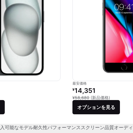
最安価格
価格：
リファービッシュ品の価格：
14,351
¥
品との比較：¥112,800
新品との比較：
¥58,680
(新品価格)
オプションを見る
入可能なモデル
耐久性
パフォーマンス
スクリーン品質
オーディ