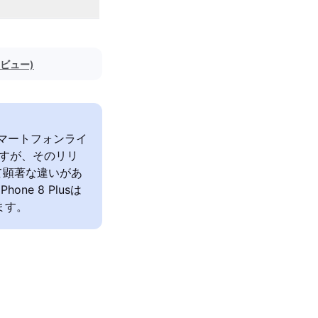
レビュー)
eのスマートフォンライ
ますが、そのリリ
て顕著な違いがあ
ne 8 Plusは
ます。