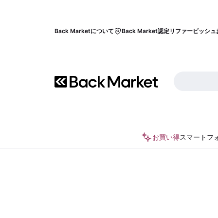
Back Marketについて
Back Market認定リファービッシュ
お買い得
スマートフ