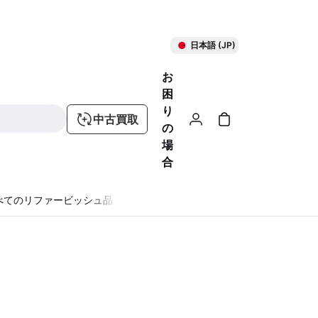
日本語 (JP)
お
困
り
中古買取
の
場
合
べてのリファービッシュ品
る