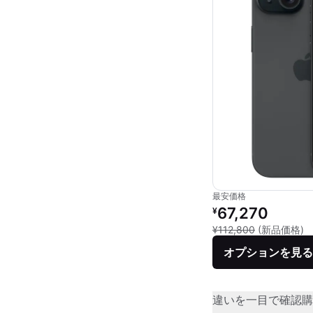
最安価格
リファービッシュ品の
67,270
¥
新
¥112,800
(新品価格)
オプションを見る
違いを一目で確認
購