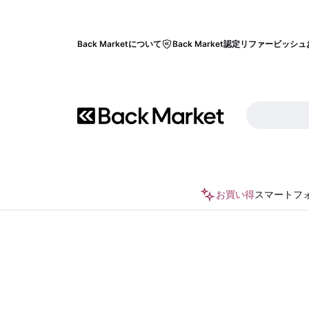
Back Marketについて
Back Market認定リファービッシュ
お買い得
スマートフ