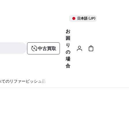
日本語 (JP)
お
困
り
中古買取
の
場
合
べてのリファービッシュ品
る