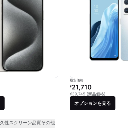
最安価格
価格：
リファービッシュ品の価格：
21,710
¥
品との比較：¥189,800
新品との比較：
¥39,745
(新品価格)
オプションを見る
久性
スクリーン品質
その他