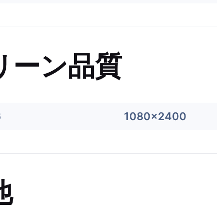
リーン品質
6
1080x2400
他