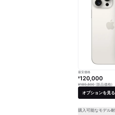
最安価格
リファービッシュ品の
120,000
¥
新
¥189,800
(新品価格)
オプションを見る
購入可能なモデル
耐