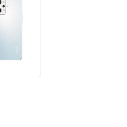
¥39,745