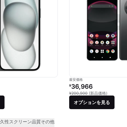
最安価格
価格：
リファービッシュ品の価格：
36,966
¥
品との比較：¥124,800
新品との比較
¥200,900
(新品価格)
オプションを見る
久性
スクリーン品質
その他