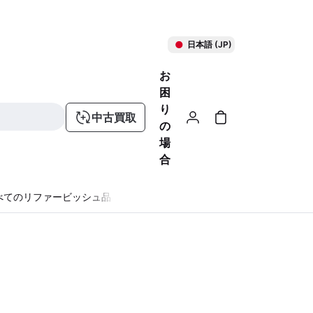
日本語 (JP)
お
困
り
中古買取
の
場
合
べてのリファービッシュ品
る