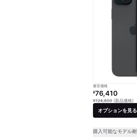
最安価格
リファービッシュ品の
76,410
¥
新
¥124,800
(新品価格)
オプションを見る
購入可能なモデル
耐