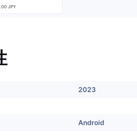
00 JPY
性
2023
Android