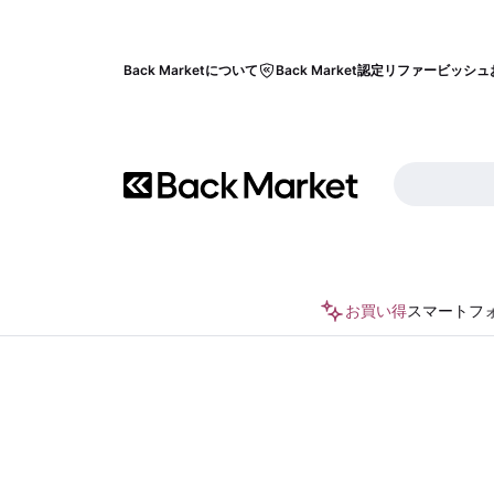
Back Marketについて
Back Market認定リファービッシュ
お買い得
スマートフ