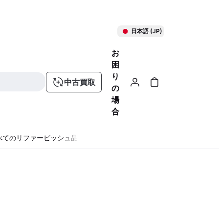
日本語 (JP)
お
困
り
中古買取
の
場
合
べてのリファービッシュ品
る