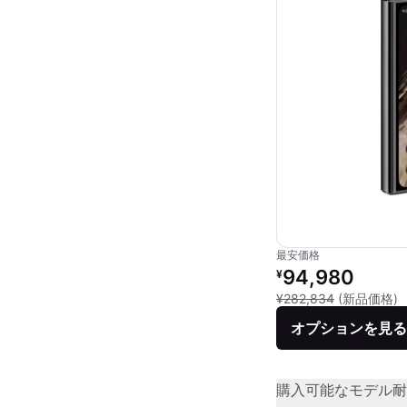
最安価格
リファービッシュ品の
94,980
¥
新
¥282,834
(新品価格)
オプションを見る
購入可能なモデル
耐