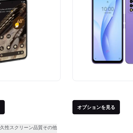
価格：
品との比較：¥282,834
オプションを見る
久性
スクリーン品質
その他