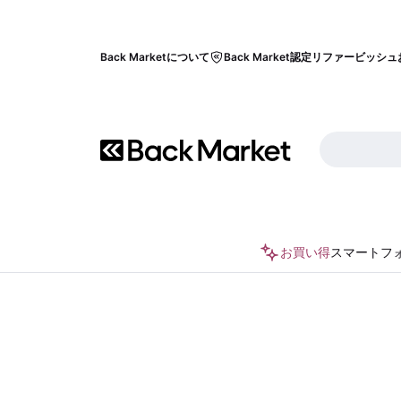
Back Marketについて
Back Market認定リファービッシュ
お買い得
スマートフ