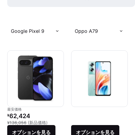
Google Pixel 9
Oppo A79
最安価格
リファービッシュ品の価格：
62,424
¥
新品との比較：¥136,056
¥136,056
(新品価格)
オプションを見る
オプションを見る