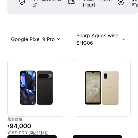
証
料無料
可
Sharp Aquos wish
Google Pixel 9 Pro
SHG06
最安価格
リファービッシュ品の価格：
94,000
¥
新品との比較：¥159,900
¥159,900
(新品価格)