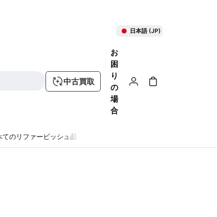
日本語 (JP)
お
困
り
中古買取
の
場
合
べてのリファービッシュ品
る