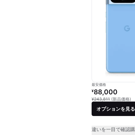
最安価格
リファービッシュ品の
88,000
¥
新
¥243,811
(新品価格)
オプションを見る
違いを一目で確認
購