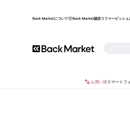
Back Marketについて
Back Market認定リファービッシュ
お買い得
スマートフ