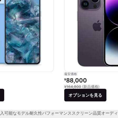
最安価格
価格：
リファービッシュ品の価格：
88,000
¥
品との比較：¥243,811
新品との比較
¥164,800
(新品価格)
オプションを見る
入可能なモデル
耐久性
パフォーマンス
スクリーン品質
オーディ