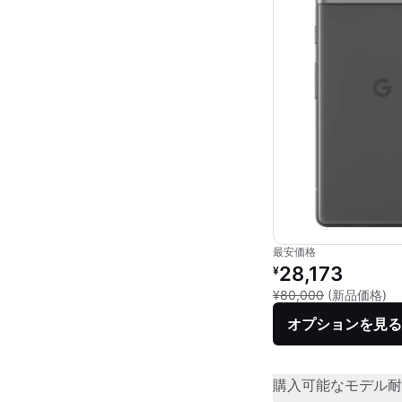
最安価格
リファービッシュ品の
28,173
¥
新
¥80,000
(新品価格)
オプションを見る
購入可能なモデル
耐