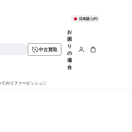
日本語 (JP)
お
困
り
中古買取
の
場
合
べてのリファービッシュ品
る