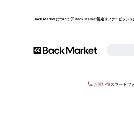
Back Marketについて
Back Market認定リファービッシュ
お買い得
スマートフ