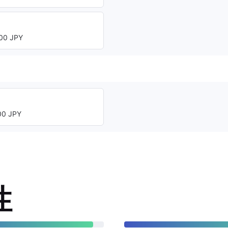
00 JPY
0 JPY
性