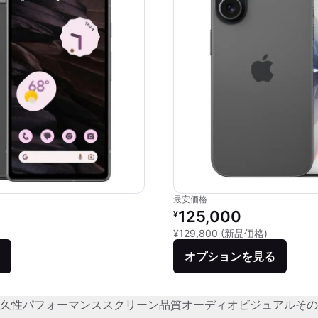
最安価格
価格：
リファービッシュ品の価格：
125,000
¥
品との比較：¥80,000
新品との比較
¥129,800
(新品価格)
オプションを見る
久性
パフォーマンス
スクリーン品質
オーディオビジュアル
その