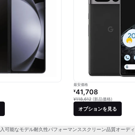
最安価格
価格：
リファービッシュ品の価格：
41,708
¥
品との比較：¥321,212
新品との比較：
¥118,612
(新品価格)
オプションを見る
入可能なモデル
耐久性
パフォーマンス
スクリーン品質
オーディ