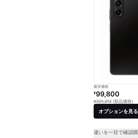
最安価格
リファービッシュ品の
99,800
¥
新
¥321,212
(新品価格)
オプションを見る
違いを一目で確認
購