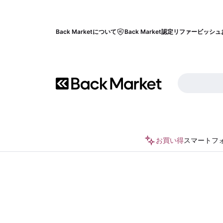
Back Marketについて
Back Market認定リファービッシュ
お買い得
スマートフ