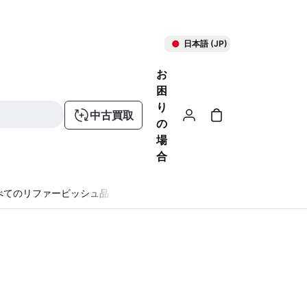
日本語 (JP)
お
困
り
中古買取
の
場
合
べてのリファービッシュ品
る