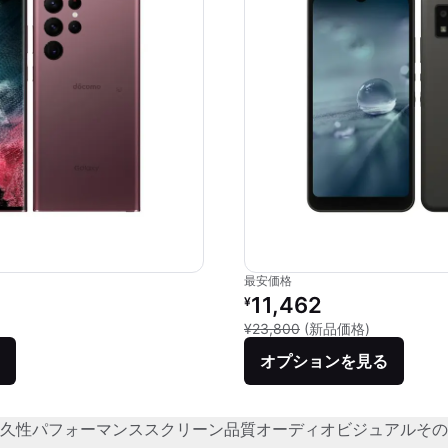
最安価格
価格：
リファービッシュ品の価格：
11,462
¥
品との比較：¥127,512
新品との比較：
¥23,800
(新品価格)
オプションを見る
久性
パフォーマンス
スクリーン品質
オーディオビジュアル
その