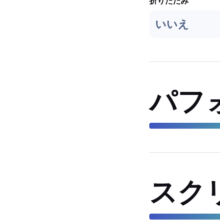
折りたたみ
いいえ
パフ
スク