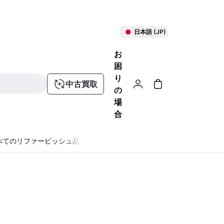
日本語 (JP)
お
困
り
中古買取
の
場
合
べてのリファービッシュ品
る