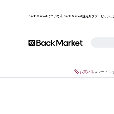
Back Marketについて
Back Market認定リファービッシュ
お買い得
スマートフ