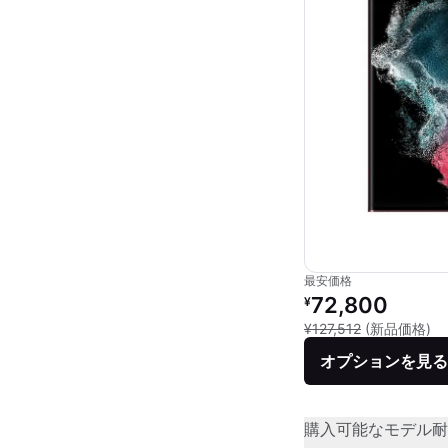
最安価格
リファービッシュ品の
72,800
¥
新
¥127,512
(新品価格)
オプションを見る
購入可能なモデル
耐