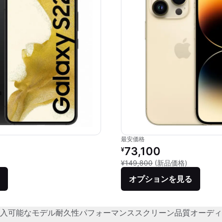
最安価格
価格：
リファービッシュ品の価格：
73,100
¥
品との比較：¥112,000
新品との比較
¥149,800
(新品価格)
オプションを見る
入可能なモデル
耐久性
パフォーマンス
スクリーン品質
オーディ