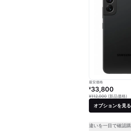
最安価格
リファービッシュ品の
33,800
¥
新
¥112,000
(新品価格)
オプションを見る
違いを一目で確認
購