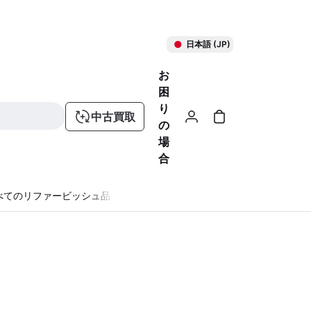
日本語 (JP)
お
困
り
中古買取
の
場
合
べてのリファービッシュ品
る