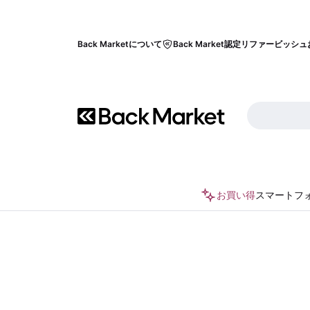
Back Marketについて
Back Market認定リファービッシュ
お買い得
スマートフ