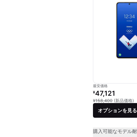
最安価格
リファービッシュ品の
47,121
¥
新
¥158,400
(新品価格)
オプションを見る
購入可能なモデル
耐