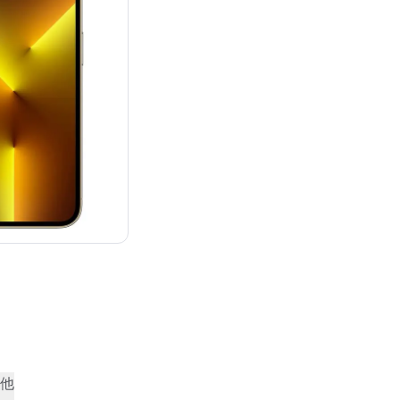
：¥144,800
他