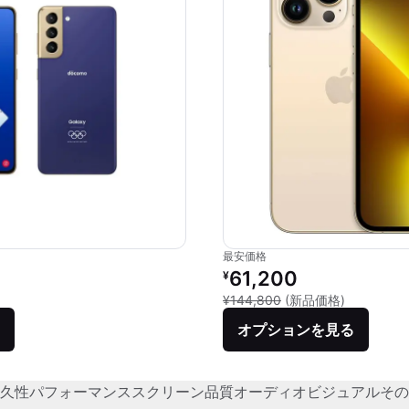
最安価格
価格：
リファービッシュ品の価格：
61,200
¥
品との比較：¥158,400
新品との比較
¥144,800
(新品価格)
オプションを見る
久性
パフォーマンス
スクリーン品質
オーディオビジュアル
その