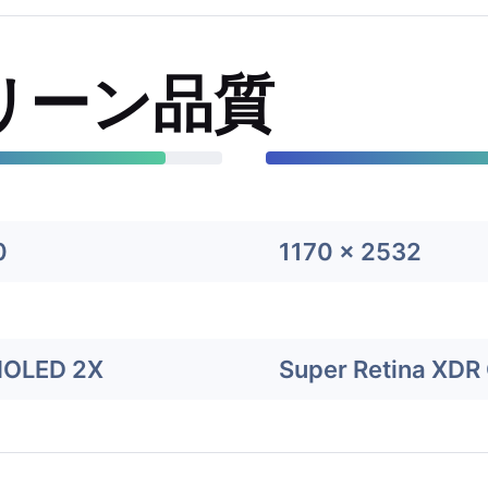
リーン品質
0
1170 x 2532
MOLED 2X
Super Retina XDR