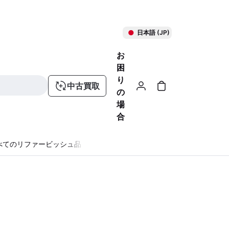
日本語 (JP)
お
困
り
中古買取
の
場
合
べてのリファービッシュ品
る