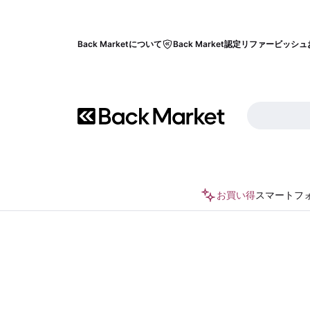
Back Marketについて
Back Market認定リファービッシュ
お買い得
スマートフ