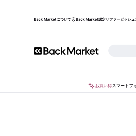
Back Marketについて
Back Market認定リファービッシュ
お買い得
スマートフ