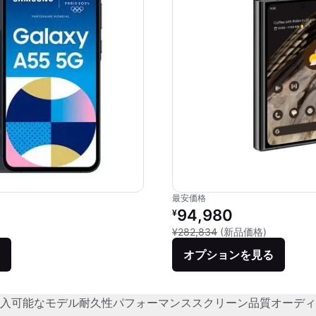
最安価格
リファービッシュ品の価格：
94,980
¥
新品との比較
¥282,834
(新品価格)
オプションを見る
入可能なモデル
耐久性
パフォーマンス
スクリーン品質
オーディ