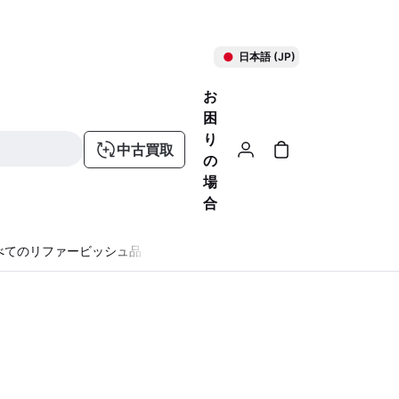
日本語 (JP)
お
困
り
中古買取
の
場
合
べてのリファービッシュ品
る