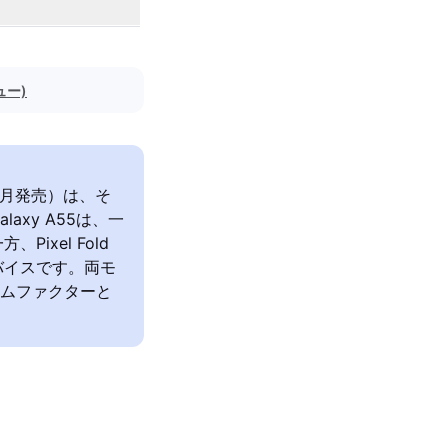
ュー)
23年6月発売）は、そ
xy A55は、一
xel Fold
バイスです。両モ
ームファクターと