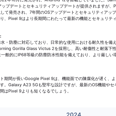
ップデートとセキュリティアップデートが提供されますが、Pixel
4を搭載して発売され、7年間のOSアップデートとセキュリティア
り、Pixel 9はより長期間にわたって最新の機能とセキュリテ
:
 5Gは防水・防塵に対応しており、日常的な使用における耐久性を備
9はCorning Gorilla Glass Victus 2を採用し、高い耐傷性と
ーズは一般的にIP68等級の防塵防水性能を備えており、より厳し
期間が長いGoogle Pixel 9は、機能面での陳腐化が遅く
。Galaxy A23 5Gも堅牢な設計ですが、最新のOS機能や
はPixel 9よりも短くなるでしょう。
2024