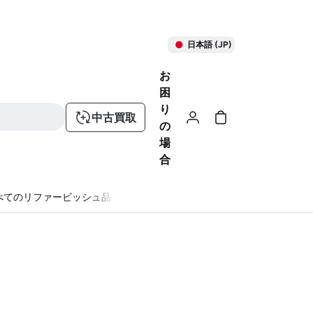
日本語 (JP)
お
困
り
中古買取
の
場
合
べてのリファービッシュ品
る