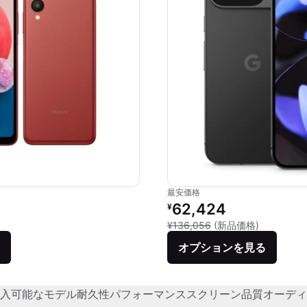
最安価格
価格：
リファービッシュ品の価格：
62,424
¥
品との比較：¥30,400
新品との比較
¥136,056
(新品価格)
オプションを見る
入可能なモデル
耐久性
パフォーマンス
スクリーン品質
オーディ