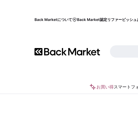
Back Marketについて
Back Market認定リファービッシュ
お買い得
スマートフ