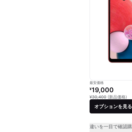
最安価格
リファービッシュ品の
19,000
¥
新
¥30,400
(新品価格)
オプションを見る
違いを一目で確認
購