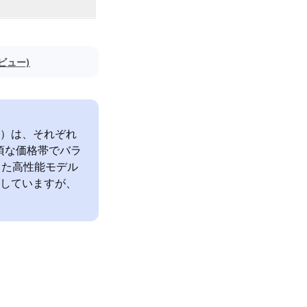
レビュー)
4年発売）は、それぞれ
手頃な価格帯でバラ
合した高性能モデル
載していますが、
。