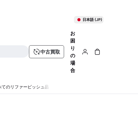
日本語 (JP)
お
困
り
中古買取
の
場
合
べてのリファービッシュ品
る