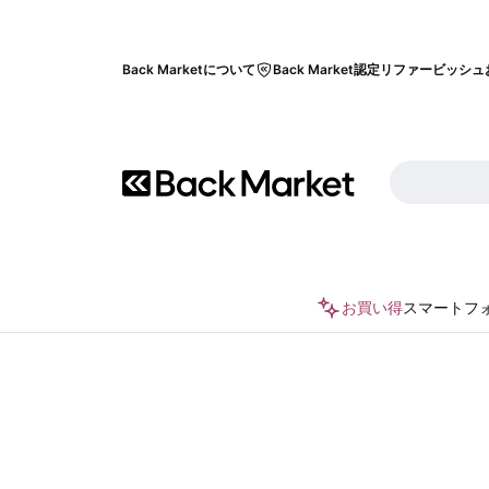
Back Marketについて
Back Market認定リファービッシュ
お買い得
スマートフ