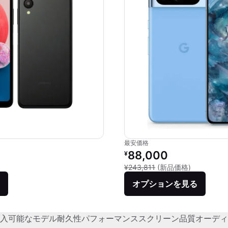
最安価格
リファービッシュ品の価格：
88,000
¥
新品との比較
¥243,811
(新品価格)
オプションを見る
入可能なモデル
耐久性
パフォーマンス
スクリーン品質
オーディ