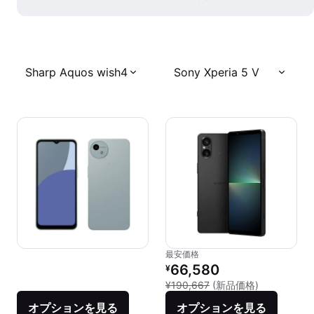
Sharp Aquos wish4
Sony Xperia 5 V
最安価格
リファービッシュ品の価格：
66,580
¥
新品との比較：
¥190,667
(新品価格)
オプションを見る
オプションを見る