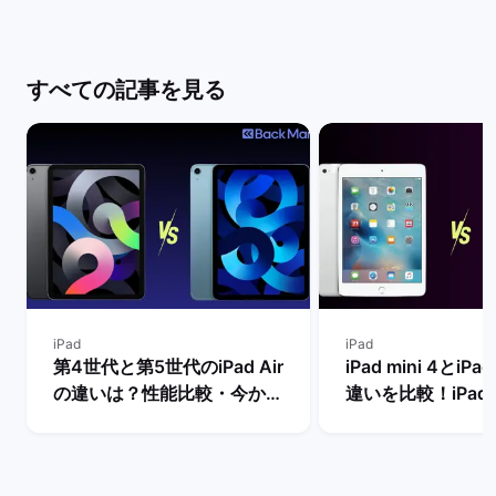
すべての記事を見る
iPad
iPad
第4世代と第5世代のiPad Air
iPad mini 4とiPad
の違いは？性能比較・今から
違いを比較！iPad m
買うべきモデルを解説！ | バ
世代は今からの購
ックマーケット
め？ | バックマー