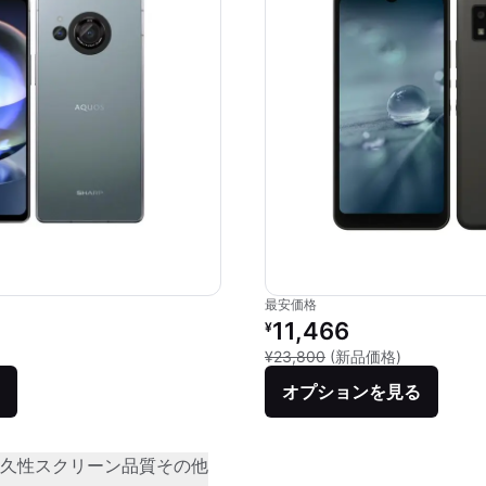
最安価格
リファービッシュ品の価格：
11,466
¥
新品との比較：
¥23,800
(新品価格)
オプションを見る
久性
スクリーン品質
その他