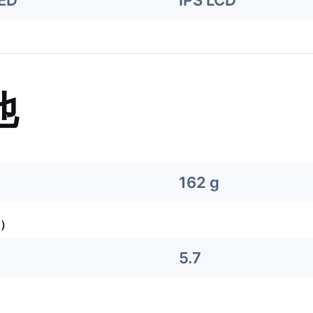
LED
IPS LCD
他
162 g
）
5.7