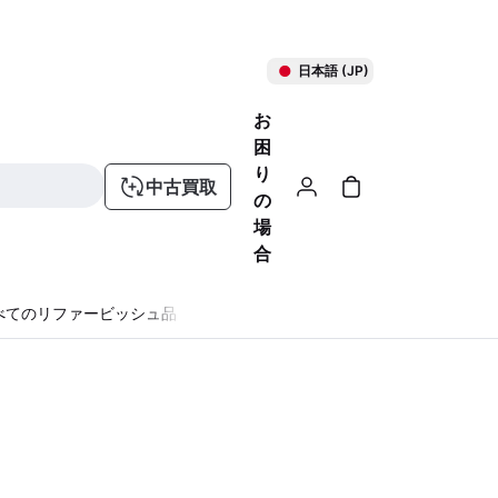
日本語 (JP)
お
困
り
中古買取
の
場
合
べてのリファービッシュ品
る