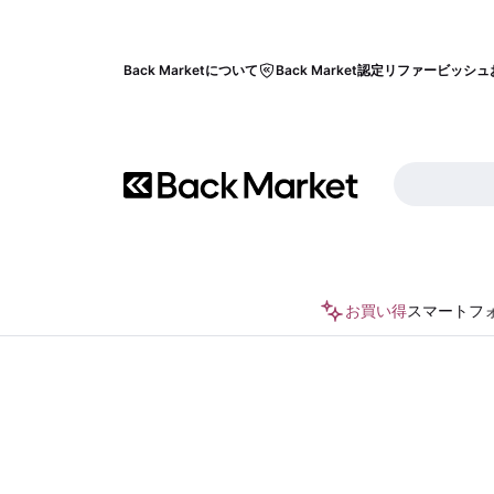
Back Marketについて
Back Market認定リファービッシュ
お買い得
スマートフ