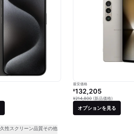
最安価格
価格：
リファービッシュ品の価格：
132,205
¥
品との比較：¥159,800
新品との比較
¥214,800
(新品価格)
オプションを見る
久性
スクリーン品質
その他