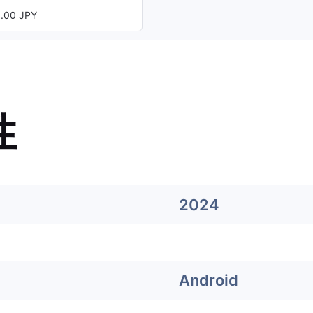
00 JPY
性
2024
Android