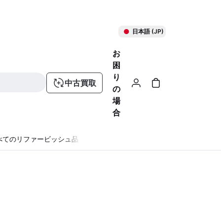
日本語 (JP)
お
困
り
中古買取
の
場
合
べてのリファービッシュ品
る