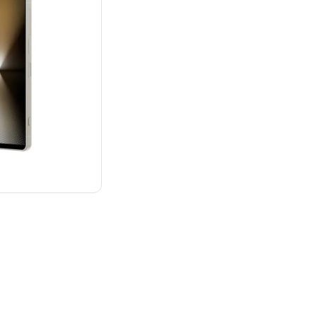
：¥214,800