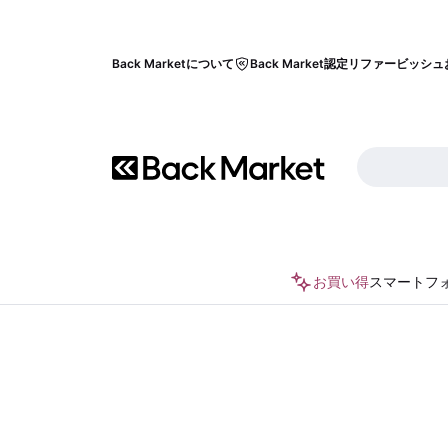
Back Marketについて
Back Market認定リファービッシュ
お買い得
スマートフ