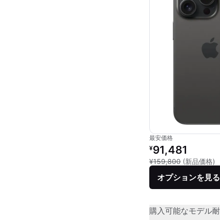
最安価格
リファービッシュ品の
91,481
¥
新
¥159,800
(新品価格)
オプションを見る
購入可能なモデル
耐