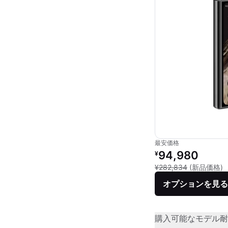
最安価格
リファービッシュ品の
94,980
¥
新
¥282,834
(新品価格)
オプションを見る
購入可能なモデル
耐