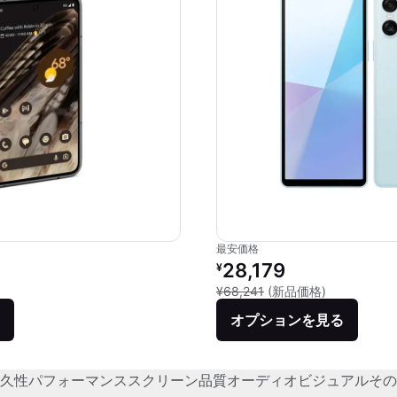
最安価格
価格：
リファービッシュ品の価格：
28,179
¥
品との比較：¥282,834
新品との比較：
¥68,241
(新品価格)
オプションを見る
久性
パフォーマンス
スクリーン品質
オーディオビジュアル
その