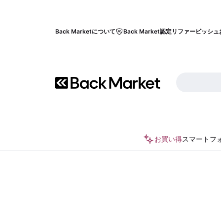
Back Marketについて
Back Market認定リファービッシュ
お買い得
スマートフ