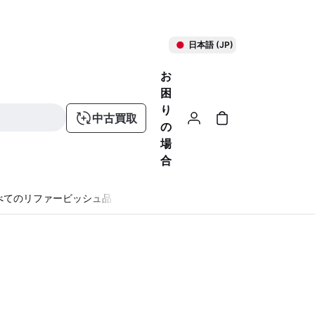
日本語 (JP)
お
困
り
中古買取
の
場
合
べてのリファービッシュ品
る