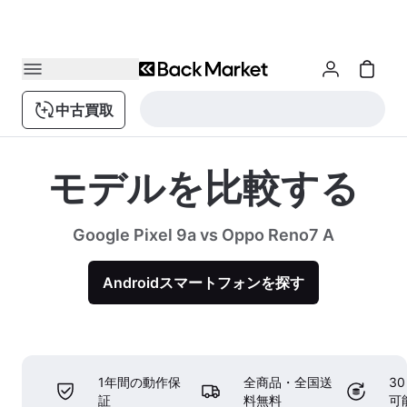
中古買取
モデルを比較する
Google Pixel 9a vs Oppo Reno7 A
Androidスマートフォンを探す
1年間の動作保
全商品・全国送
3
証
料無料
可