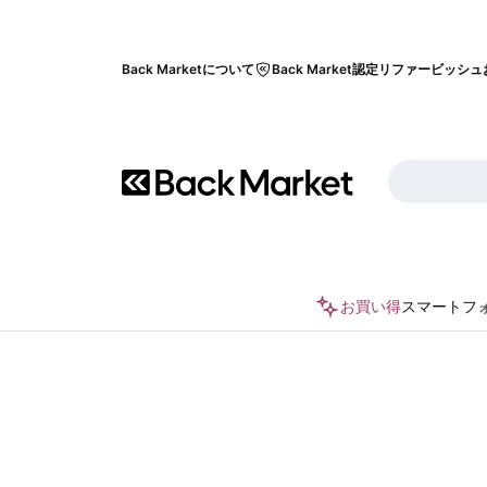
Back Marketについて
Back Market認定リファービッシュ
お買い得
スマートフ