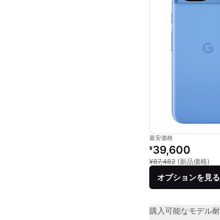
最安価格
リファービッシュ品の
39,600
¥
新品
¥87,482
(新品価格)
オプションを見る
購入可能なモデル
耐