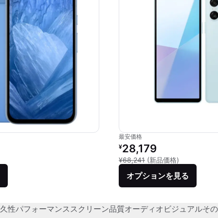
最安価格
価格：
リファービッシュ品の価格：
28,179
¥
との比較：¥87,482
新品との比較：
¥68,241
(新品価格)
オプションを見る
久性
パフォーマンス
スクリーン品質
オーディオビジュアル
その