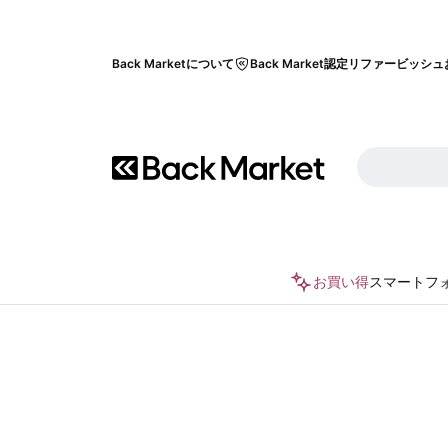
Back Marketについて
Back Market認定リファービッシュ
お買い得
スマートフ