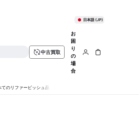
日本語 (JP)
お
困
り
中古買取
の
場
合
べてのリファービッシュ品
る