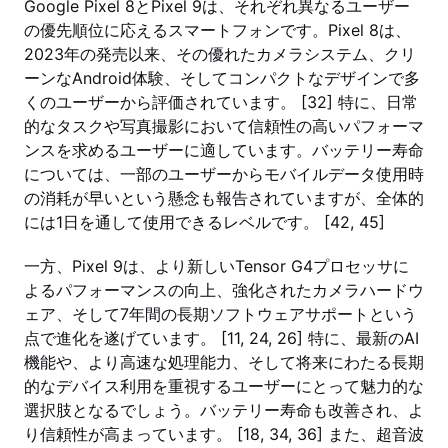
Google Pixel 8とPixel 9は、それぞれ異なるユーザー
の優先順位に応えるスマートフォンです。Pixel 8は、
2023年の発売以来、その優れたカメラシステム、クリ
ーンなAndroid体験、そしてコンパクトなデザインで多
くのユーザーから評価されています。 [32] 特に、日常
的なタスクや写真撮影において信頼性の高いパフォーマ
ンスを求めるユーザーに適しています。バッテリー寿命
については、一部のユーザーからモバイルデータ使用時
の消耗が早いという懸念も報告されていますが、全体的
には1日を通して使用できるレベルです。 [42, 45]
一方、Pixel 9は、より新しいTensor G4プロセッサに
よるパフォーマンスの向上、強化されたカメラハードウ
ェア、そして7年間の長期ソフトウェアサポートという
点で進化を遂げています。 [11, 24, 26] 特に、最新のAI
機能や、より高速な処理能力、そして将来にわたる長期
的なデバイス利用を重視するユーザーにとって魅力的な
選択肢となるでしょう。バッテリー寿命も改善され、よ
り信頼性が高まっています。 [18, 34, 36] また、超音波