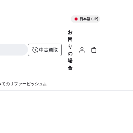
日本語 (JP)
お
困
り
中古買取
の
場
合
べてのリファービッシュ品
る