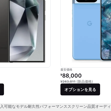
最安価格
価格：
リファービッシュ品の価格：
88,000
¥
品との比較：¥283,457
新品との比較
¥243,811
(新品価格)
オプションを見る
入可能なモデル
耐久性
パフォーマンス
スクリーン品質
オーディ