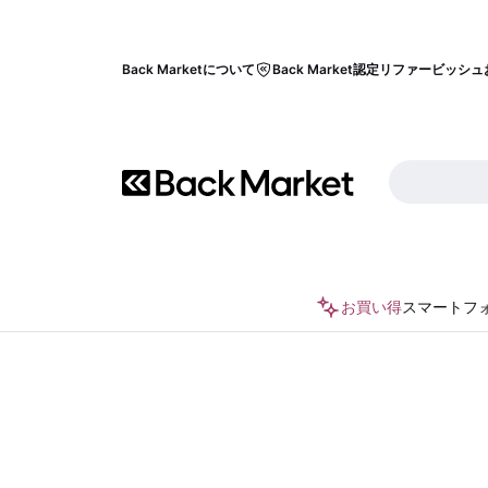
Back Marketについて
Back Market認定リファービッシュ
お買い得
スマートフ