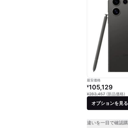
最安価格
リファービッシュ品の
105,129
¥
新
¥283,457
(新品価格)
オプションを見る
違いを一目で確認
購