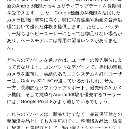
新のAndroid機能とセキュリティアップデートを長期間
享受できます。 また、Google独自のAI機能を活用した
カメラ性能は非常に高く、特に写真編集や動画の音声処
理において優れた体験を提供します。 ただし、バッテ
リー持ちはヘビーユーザーにとっては物足りない場合が
あり、ベースモデルには専用の望遠レンズがありませ
ん。
どちらのデバイスを選ぶかは、ユーザーの優先順位によ
って異なります。コンパクトなデバイスで、専用の望遠
カメラを重視し、実績のあるエコシステムを好むユーザ
ーは、Galaxy S22 5Gが適しているかもしれません。
一方、長期的なソフトウェアサポート、最先端のAIカメ
ラ機能、そして純粋なAndroid体験を優先するユーザー
には、Google Pixel 8がより適しているでしょう。
これらのデバイスは、新品だけでなく、品質保証付きの
整備済み品としても入手可能です。整備済み品は、環境
に配慮した選択肢として、賢い購入方法の一つとなりま