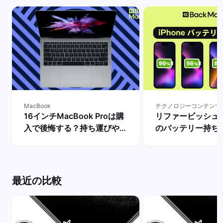
MacBook
テクノロジーコンテンツ
16インチMacBook Proは購
リファービッシュ品i
入で後悔する？持ち運びや大
のバッテリー持ち
きさ・スペックなど一通りレ
ー：最大容量によ
ビュー！ | バックマーケット
間はどれだけ異なる
ックマーケット
最近の比較