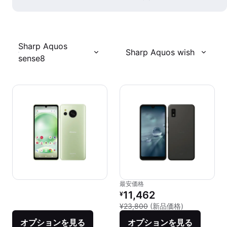
Sharp Aquos
Sharp Aquos wish
sense8
最安価格
リファービッシュ品の価格：
11,462
¥
新品との比較：
¥23,800
(新品価格)
オプションを見る
オプションを見る