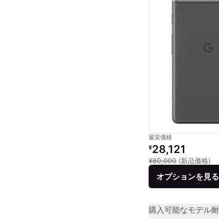
最安価格
リファービッシュ品の
28,121
¥
新
¥80,000
(新品価格)
オプションを見る
購入可能なモデル
耐