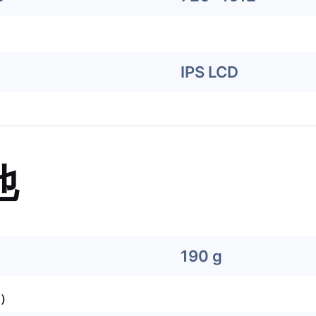
IPS LCD
他
190 g
）