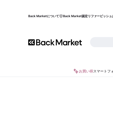
Back Marketについて
Back Market認定リファービッシュ
お買い得
スマートフ