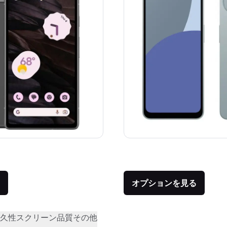
価格：
品との比較：¥80,000
オプションを見る
久性
スクリーン品質
その他