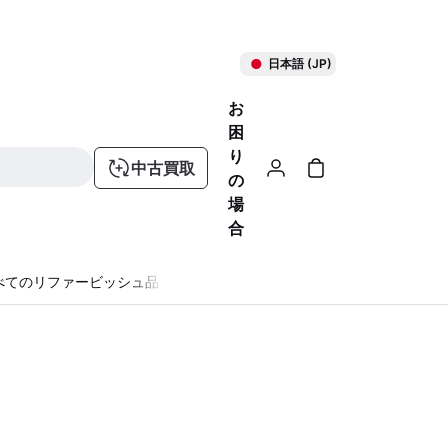
日本語 (JP)
お
困
り
中古買取
の
場
合
べてのリファービッシュ品
る