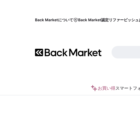
Back Marketについて
Back Market認定リファービッシュ
お買い得
スマートフ