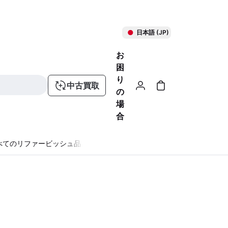
日本語 (JP)
お
困
り
中古買取
の
場
合
べてのリファービッシュ品
る