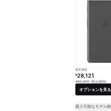
最安価格
リファービッシュ品の
28,121
¥
新
¥80,000
(新品価格)
オプションを見る
購入可能なモデル
耐