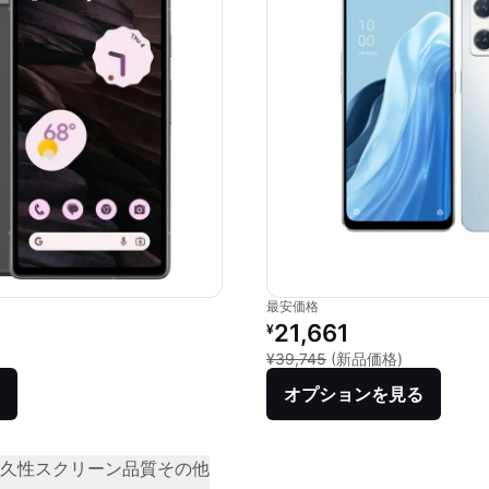
最安価格
価格：
リファービッシュ品の価格：
21,661
¥
品との比較：¥80,000
新品との比較：
¥39,745
(新品価格)
オプションを見る
久性
スクリーン品質
その他