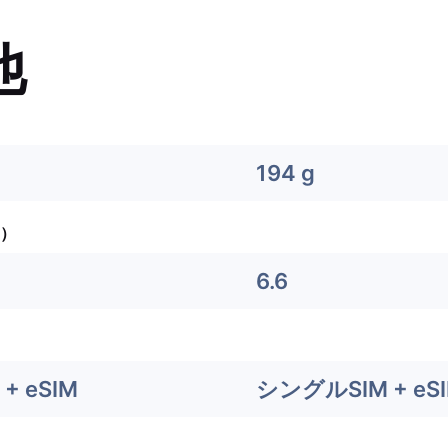
他
194 g
）
6.6
+ eSIM
シングルSIM + eS