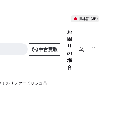
日本語 (JP)
お
困
り
中古買取
の
場
合
べてのリファービッシュ品
る