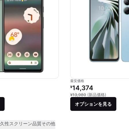
最安価格
価格：
リファービッシュ品の価格：
14,374
¥
品との比較：¥53,900
新品との比較：
¥13,980
(新品価格)
オプションを見る
久性
スクリーン品質
その他