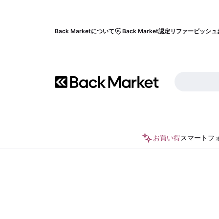
Back Marketについて
Back Market認定リファービッシュ
お買い得
スマートフ