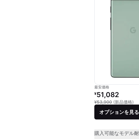
最安価格
リファービッシュ品の
51,082
¥
新
¥53,900
(新品価格)
オプションを見る
購入可能なモデル
耐