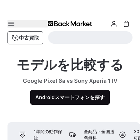
中古買取
モデルを比較する
Google Pixel 6a vs Sony Xperia 1 IV
Androidスマートフォンを探す
1年間の動作保
全商品・全国送
3
証
料無料
可