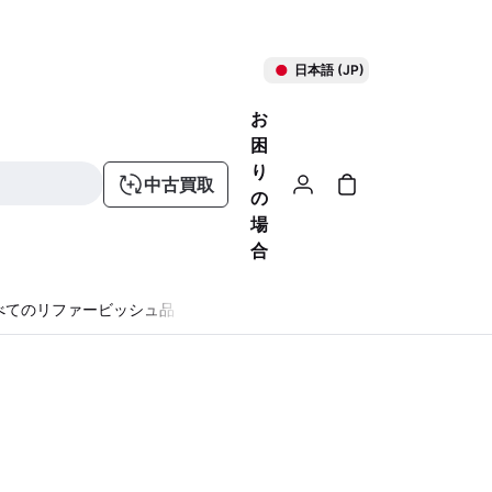
日本語 (JP)
お
困
り
中古買取
の
場
合
べてのリファービッシュ品
る