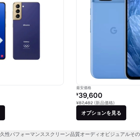
最安価格
価格：
リファービッシュ品の価格：
39,600
¥
品との比較：¥158,400
新品との比較：
¥87,482
(新品価格)
オプションを見る
久性
パフォーマンス
スクリーン品質
オーディオビジュアル
その