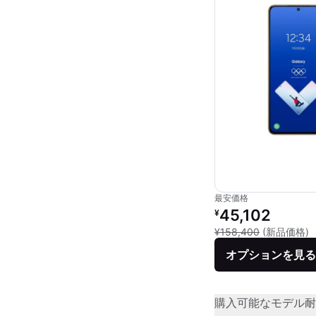
最安価格
リファービッシュ品の
45,102
¥
新
¥158,400
(新品価格)
オプションを見る
購入可能なモデル
耐