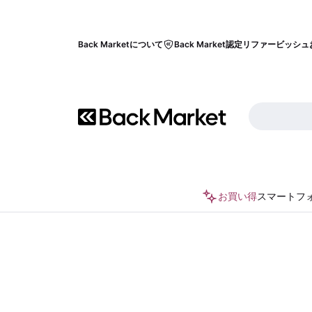
Back Marketについて
Back Market認定リファービッシュ
お買い得
スマートフ