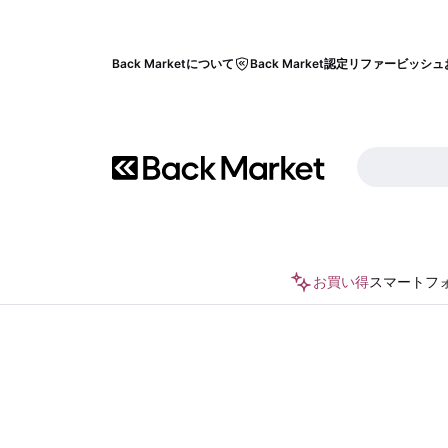
Back Marketについて
Back Market認定リファービッシュ
お買い得
スマートフ