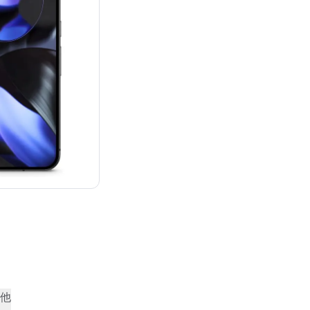
：¥136,056
他