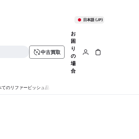
日本語 (JP)
お
困
り
中古買取
の
場
合
べてのリファービッシュ品
る