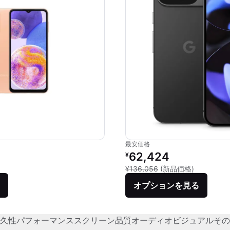
最安価格
リファービッシュ品の価格：
62,424
¥
新品との比較
¥136,056
(新品価格)
オプションを見る
久性
パフォーマンス
スクリーン品質
オーディオビジュアル
その