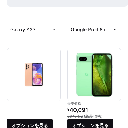
Galaxy A23
Google Pixel 8a
最安価格
リファービッシュ品の価格：
40,091
¥
新品との比較：¥
¥94,152
(新品価格)
オプションを見る
オプションを見る